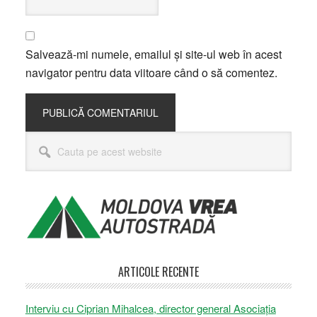
Salvează-mi numele, emailul și site-ul web în acest
navigator pentru data viitoare când o să comentez.
Bara
Cauta
principală
pe
acest
website
ARTICOLE RECENTE
Interviu cu Ciprian Mihalcea, director general Asociația