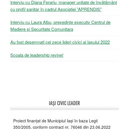
Interviu cu Diana Ferariu, manager unitate de învățământ
cu profil sanitar în cadrul Asociației ”APRENDIS”
Interviu cu Laura Albu, președinte executiv Centrul de
Mediere si Securitate Comunitara
Au fost desemnați cei zece lideri civici ai Iașului 2022
Școala de leadership revine!
IAŞI CIVIC LEADER
Proiect finanțat de Municipiul Iași în baza Legii
350/2005, conform contract nr. 76046 din 23.06.2022