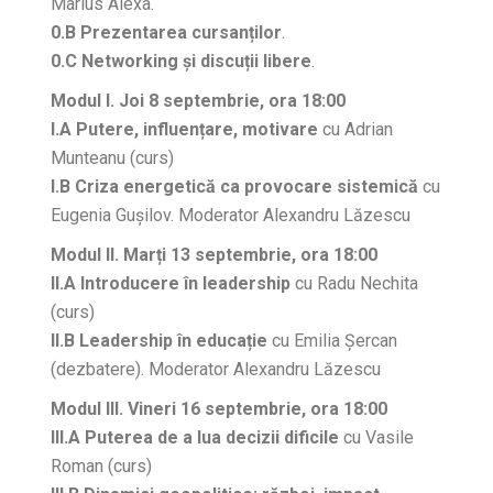
Marius Alexa.
0.B Prezentarea cursanților
.
0.C Networking și discuții libere
.
Modul I. Joi 8 septembrie, ora 18:00
I.A
Putere, influențare, motivare
cu Adrian
Munteanu (curs)
I.B Criza energetică ca provocare sistemică
cu
Eugenia Gușilov. Moderator Alexandru Lăzescu
Modul II. Marți 13 septembrie, ora 18:00
II.A Introducere în leadership
cu Radu Nechita
(curs)
II.B Leadership în educație
cu Emilia Șercan
(dezbatere). Moderator Alexandru Lăzescu
Modul III. Vineri 16 septembrie, ora 18:00
III.A Puterea de a lua decizii dificile
cu Vasile
Roman (curs)