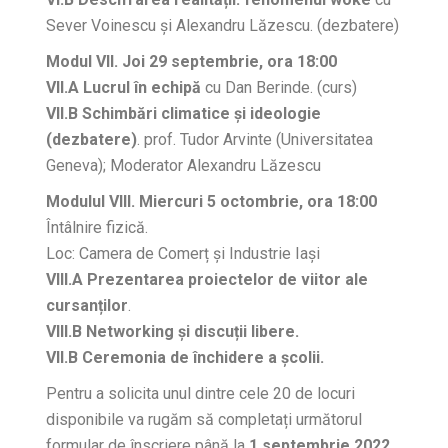
Sever Voinescu și Alexandru Lăzescu. (dezbatere)
Modul VII. Joi 29 septembrie, ora 18:00
VII.A Lucrul în echipă
cu Dan Berinde. (curs)
VII.B Schimbări climatice și ideologie
(dezbatere)
. prof. Tudor Arvinte (Universitatea
Geneva); Moderator Alexandru Lăzescu
Modulul VIII. Miercuri 5 octombrie, ora 18:00
Întâlnire fizică.
Loc: Camera de Comerț și Industrie Iași
VIII.A Prezentarea proiectelor de viitor ale
cursanților
.
VIII.B Networking și discuții libere.
VII.B Ceremonia de închidere a școlii.
Pentru a solicita unul dintre cele 20 de locuri
disponibile va rugăm să completați următorul
formular de înscriere până la
1 septembrie 2022
.