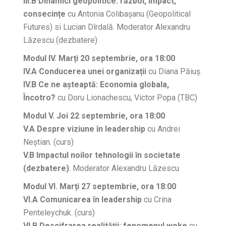
III.B Dinamici geopolitice: război, impact,
consecințe
cu Antonia Colibașanu (Geopolitical
Futures) si Lucian Dîrdală. Moderator Alexandru
Lăzescu (dezbatere)
Modul IV. Marți 20 septembrie, ora 18:00
IV.A Conducerea unei organizații
cu Diana Păiuș.
IV.B Ce ne așteaptă: Economia globala,
Încotro?
cu Doru Lionachescu, Victor Popa (TBC)
Modul V. Joi 22 septembrie, ora 18:00
V.A Despre viziune în leadership
cu Andrei
Neștian. (curs)
V.B Impactul noilor tehnologii în societate
(dezbatere)
. Moderator Alexandru Lăzescu
Modul VI. Marți 27 septembrie, ora 18:00
VI.A Comunicarea în leadership
cu Crina
Penteleychuk. (curs)
VI.B Descifrarea realității: fenomenul woke
cu