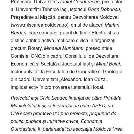
Profesorul Universitar
Daniel Condurache
, pro-rector
al Universității Tehnice Iași, istoricul
Dorin Dobrincu
,
Președinte al Mișcării pentru Dezvoltarea Moldovei
(www.miscareamoldova.ro), omul de afaceri
Marian
Berdan
, care conduce grupul de firme Electra și s-a
distins printr-o activă implicare civică în organizații
precum Rotary,
Mihaela Munteanu
, președintele
Comisiei ONG din cadrul Consiliului de Dezvoltare
Economică și Socială a Județului Iași și
Mihai Bulai
,
lector univ. dr. la Facultatea de Geografie si Geologie
din cadrul Universitatii „Alexandru Ioan Cuza”,
implicat activ în promovarea turismului local.
Proiectul Iași Civic Leader, finanțat de către Primăria
Municipiului Iași, este derulat de către APEC, un
ONG care promovează prin proiecte, propuneri de
politici publice și inițiative civice, Economia
Cunoașterii, în partenariat cu asociația Moldova Vrea