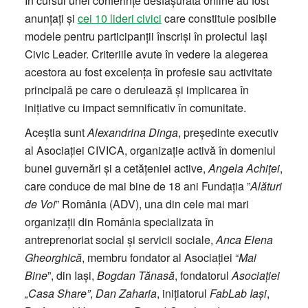
În cursul unei conferințe desfășurată online au fost
anunțați și
cei 10 lideri civici
care constituie posibile
modele pentru participanții înscriși în proiectul Iași
Civic Leader. Criteriile avute în vedere la alegerea
acestora au fost excelența în profesie sau activitate
principală pe care o derulează și implicarea în
inițiative cu impact semnificativ în comunitate.
Aceștia sunt
Alexandrina Dinga
, președinte executiv
al Asociației CIVICA, organizație activă în domeniul
bunei guvernări și a cetățeniei active,
Angela Achiței
,
care conduce de mai bine de 18 ani Fundația ”
Alături
de Voi
” România (ADV), una din cele mai mari
organizații din România specializata în
antreprenoriat social și servicii sociale,
Anca Elena
Gheorghică
, membru fondator al Asociației “
Mai
Bine
”, din Iași,
Bogdan Tănasă
, fondatorul
Asociației
„Casa Share”
,
Dan Zaharia
, inițiatorul
FabLab Iași
,