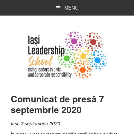
Skip
Skip
Skip
MENU
to
to
to
main
primary
footer
content
sidebar
Comunicat de presă 7
septembrie 2020
Iași, 7 septembrie 2020
.