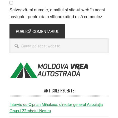
Salvează-mi numele, emailul și site-ul web în acest
navigator pentru data viitoare când o să comentez.
Bara
Cauta
principală
pe
acest
website
ARTICOLE RECENTE
Interviu cu Ciprian Mihalcea, director general Asociația
Grupul Zâmbetul Nostru