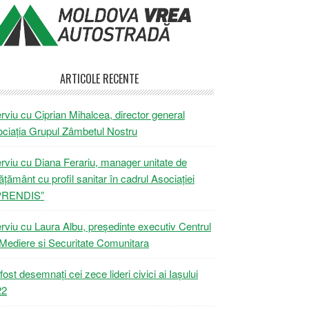
ARTICOLE RECENTE
erviu cu Ciprian Mihalcea, director general
ciația Grupul Zâmbetul Nostru
erviu cu Diana Ferariu, manager unitate de
ățământ cu profil sanitar în cadrul Asociației
PRENDIS”
erviu cu Laura Albu, președinte executiv Centrul
Mediere si Securitate Comunitara
fost desemnați cei zece lideri civici ai Iașului
22