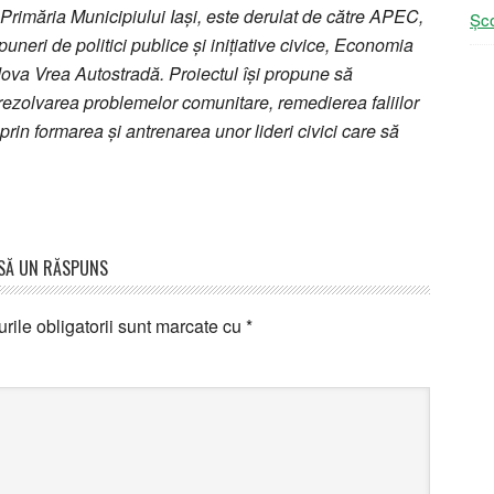
e Primăria Municipiului Iași, este derulat de către APEC,
Șco
eri de politici publice și inițiative civice, Economia
dova Vrea Autostradă. Proiectul își propune să
u rezolvarea problemelor comunitare, remedierea faliilor
prin formarea și antrenarea unor lideri civici care să
SĂ UN RĂSPUNS
ile obligatorii sunt marcate cu
*