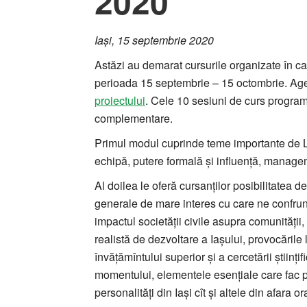
2020
Iași, 15 septembrie 2020
Astăzi au demarat cursurile organizate în ca
perioada 15 septembrie – 15 octombrie. Age
proiectului
. Cele 10 sesiuni de curs program
complementare.
Primul modul cuprinde teme importante de L
echipă, putere formală și influență, managem
Al doilea le oferă cursanților posibilitatea d
generale de mare interes cu care ne confrunt
impactul societății civile asupra comunității
realistă de dezvoltare a Iașului, provocările
învățămîntului superior și a cercetării științ
momentului, elementele esențiale care fac pos
personalități din Iași cît și altele din afara o