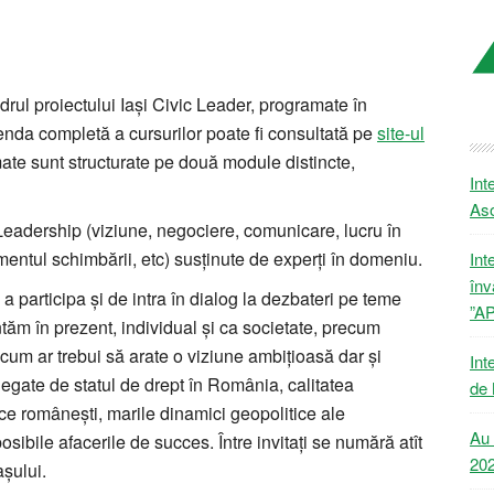
drul proiectului Iași Civic Leader, programate în
nda completă a cursurilor poate fi consultată pe
site-ul
ate sunt structurate pe două module distincte,
Int
Aso
eadership (viziune, negociere, comunicare, lucru în
entul schimbării, etc) susținute de experți în domeniu.
Int
înv
e a participa și de intra în dialog la dezbateri pe teme
”A
ăm în prezent, individual și ca societate, precum
, cum ar trebui să arate o viziune ambițioasă dar și
Int
 legate de statul de drept în România, calitatea
de 
ifice românești, marile dinamici geopolitice ale
Au 
ibile afacerile de succes. Între invitați se numără atît
20
rașului.