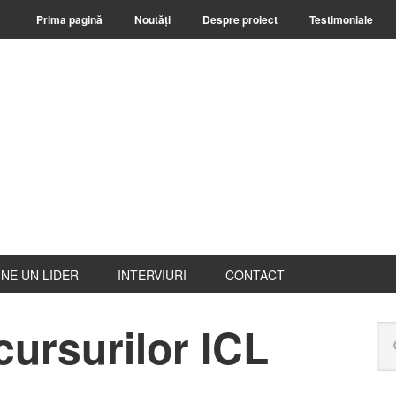
Prima pagină
Noutăți
Despre proiect
Testimoniale
NE UN LIDER
INTERVIURI
CONTACT
ursurilor ICL
B
Ca
pr
pe
ace
web