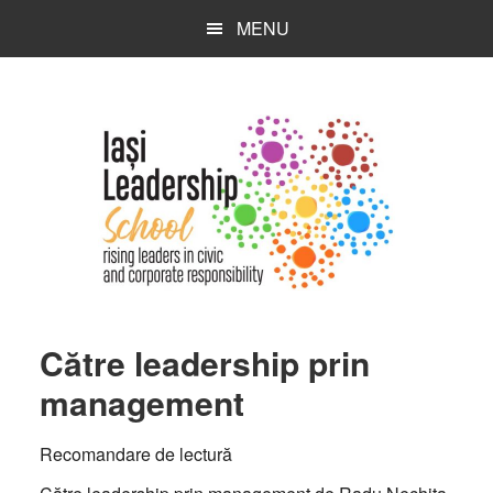
Skip
Skip
Skip
MENU
to
to
to
main
primary
footer
content
sidebar
Către leadership prin
management
Recomandare de lectură