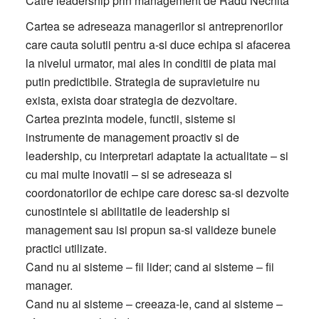
Către leadership prin management de Radu Nechita
Cartea se adreseaza managerilor si antreprenorilor
care cauta solutii pentru a-si duce echipa si afacerea
la nivelul urmator, mai ales in conditii de piata mai
putin predictibile. Strategia de supravietuire nu
exista, exista doar strategia de dezvoltare.
Cartea prezinta modele, functii, sisteme si
instrumente de management proactiv si de
leadership, cu interpretari adaptate la actualitate – si
cu mai multe inovatii – si se adreseaza si
coordonatorilor de echipe care doresc sa-si dezvolte
cunostintele si abilitatile de leadership si
management sau isi propun sa-si valideze bunele
practici utilizate.
Cand nu ai sisteme – fii lider; cand ai sisteme – fii
manager.
Cand nu ai sisteme – creeaza-le, cand ai sisteme –