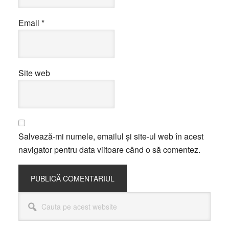
Email
*
Site web
Salvează-mi numele, emailul și site-ul web în acest
navigator pentru data viitoare când o să comentez.
Bara
Cauta
principală
pe
acest