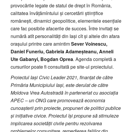
provocările legate de statul de drept în România,
calitatea învățămîntului și cercetării științifice
românești, dinamici geopolitice, elementele esențiale
care fac posibile afacerile de succes. Între invitați se
numără atît personalități din Iași cît și altele din afara
orașului printre care amintim
Sever Voinescu,
Daniel Funeriu, Gabriela Adameșteanu, Anneli
Ute Gabanyi, Bogdan Oprea
. Agenda completă a
cursurilor poate fi consultată pe site-ul proiectului.
Proiectul Iași Civic Leader 2021, finanțat de către
Primăria Municipiului Iași, este derulat de către
Moldova Vrea Autostradă în parteneriat cu asociația
APEC – un ONG care promovează economia
cunoașterii prin proiecte, propuneri de politici publice
și inițiative civice. Proiectul își propune să stimuleze
implicarea societății civile pentru rezolvarea
problemelor comunitare, remedierea faliilor din