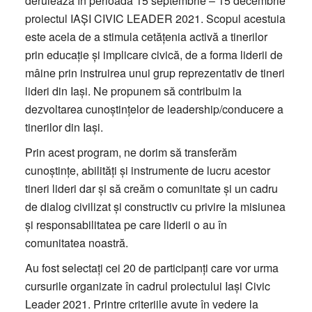
derulează în perioada 15 septembrie – 15 decembrie
proiectul IAȘI CIVIC LEADER 2021. Scopul acestuia
este acela de a stimula cetățenia activă a tinerilor
prin educație şi implicare civică, de a forma liderii de
mâine prin instruirea unui grup reprezentativ de tineri
lideri din Iași. Ne propunem să contribuim la
dezvoltarea cunoștințelor de leadership/conducere a
tinerilor din Iași.
Prin acest program, ne dorim să transferăm
cunoștințe, abilități și instrumente de lucru acestor
tineri lideri dar și să creăm o comunitate și un cadru
de dialog civilizat și constructiv cu privire la misiunea
și responsabilitatea pe care liderii o au în
comunitatea noastră.
Au fost selectați cei 20 de participanți care vor urma
cursurile organizate în cadrul proiectului Iași Civic
Leader 2021. Printre criteriile avute în vedere la