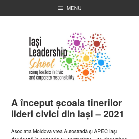
Skip
Skip
Skip
MENU
to
to
to
main
primary
footer
content
sidebar
A început școala tinerilor
lideri civici din Iași – 2021
Asociația Moldova vrea Autostradă și APEC Iași