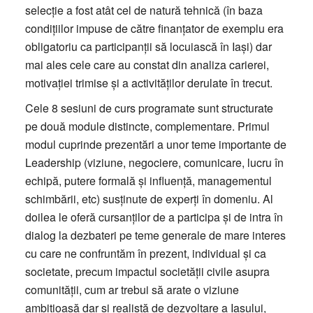
selecție a fost atât cel de natură tehnică (în baza
condițiilor impuse de către finanțator de exemplu era
obligatoriu ca participanții să locuiască în Iași) dar
mai ales cele care au constat din analiza carierei,
motivației trimise și a activităților derulate în trecut.
Cele 8 sesiuni de curs programate sunt structurate
pe două module distincte, complementare. Primul
modul cuprinde prezentări a unor teme importante de
Leadership (viziune, negociere, comunicare, lucru în
echipă, putere formală și influență, managementul
schimbării, etc) susținute de experți în domeniu. Al
doilea le oferă cursanților de a participa și de intra în
dialog la dezbateri pe teme generale de mare interes
cu care ne confruntăm în prezent, individual și ca
societate, precum impactul societății civile asupra
comunității, cum ar trebui să arate o viziune
ambițioasă dar și realistă de dezvoltare a Iașului,