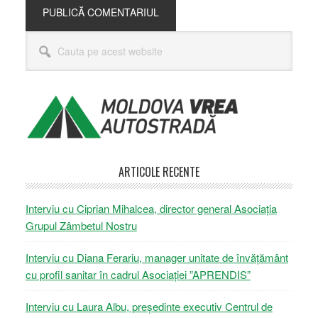
Bara
Cauta
principală
pe
acest
website
ARTICOLE RECENTE
Interviu cu Ciprian Mihalcea, director general Asociația
Grupul Zâmbetul Nostru
Interviu cu Diana Ferariu, manager unitate de învățământ
cu profil sanitar în cadrul Asociației ”APRENDIS”
Interviu cu Laura Albu, președinte executiv Centrul de