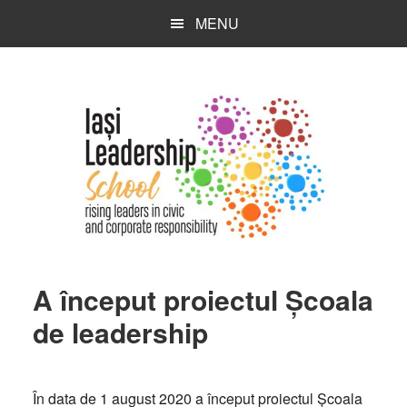
Skip
Skip
Skip
MENU
to
to
to
main
primary
footer
content
sidebar
A început proiectul Școala
de leadership
În data de 1 august 2020 a început proiectul Școala