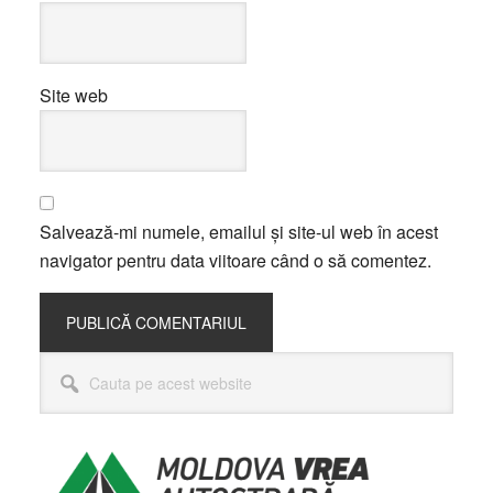
Site web
Salvează-mi numele, emailul și site-ul web în acest
navigator pentru data viitoare când o să comentez.
Bara
Cauta
principală
pe
acest
website