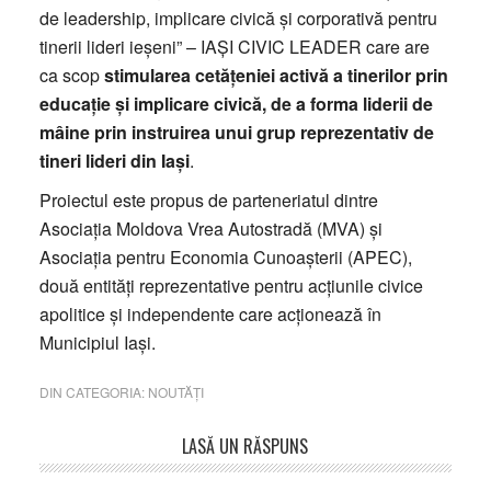
de leadership, implicare civică și corporativă pentru
tinerii lideri ieșeni” – IAȘI CIVIC LEADER care are
ca scop
stimularea cetățeniei activă a tinerilor prin
educație şi implicare civică, de a forma liderii de
mâine prin instruirea unui grup reprezentativ de
tineri lideri din Iași
.
Proiectul este propus de parteneriatul dintre
Asociația Moldova Vrea Autostradă (MVA) și
Asociația pentru Economia Cunoașterii (APEC),
două entități reprezentative pentru acțiunile civice
apolitice și independente care acționează în
Municipiul Iași.
DIN CATEGORIA:
NOUTĂȚI
Reader
LASĂ UN RĂSPUNS
Interactions