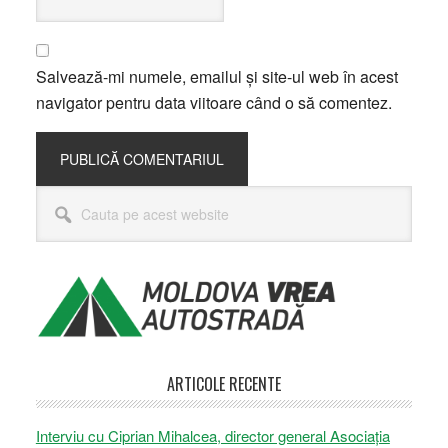
Salvează-mi numele, emailul și site-ul web în acest
navigator pentru data viitoare când o să comentez.
Bara
Cauta
principală
pe
acest
website
ARTICOLE RECENTE
Interviu cu Ciprian Mihalcea, director general Asociația