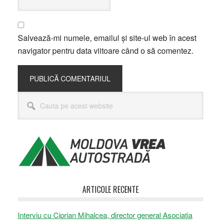
Salvează-mi numele, emailul și site-ul web în acest
navigator pentru data viitoare când o să comentez.
Bara
Cauta
principală
pe
acest
website
ARTICOLE RECENTE
Interviu cu Ciprian Mihalcea, director general Asociația