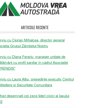
ARTICOLE RECENTE
erviu cu Ciprian Mihalcea, director general
ciația Grupul Zâmbetul Nostru
erviu cu Diana Ferariu, manager unitate de
ățământ cu profil sanitar în cadrul Asociației
PRENDIS”
erviu cu Laura Albu, președinte executiv Centrul
Mediere si Securitate Comunitara
fost desemnați cei zece lideri civici ai Iașului
22