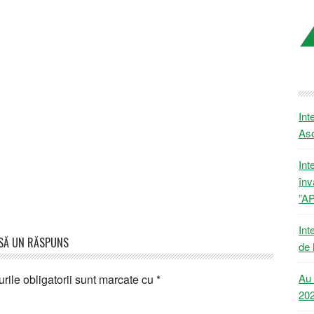
Int
Aso
Int
înv
”A
Int
SĂ UN RĂSPUNS
de 
Au 
ile obligatorii sunt marcate cu
*
20