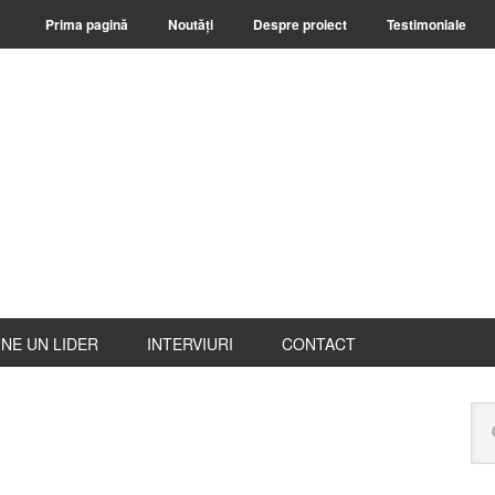
Prima pagină
Noutăți
Despre proiect
Testimoniale
NE UN LIDER
INTERVIURI
CONTACT
B
Ca
pr
pe
ace
web