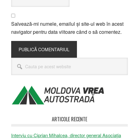
Salvează-mi numele, emailul și site-ul web în acest
navigator pentru data viitoare când o să comentez.
Bara
Cauta
principală
pe
acest
website
ARTICOLE RECENTE
Interviu cu Ciprian Mihalcea, director general Asociația