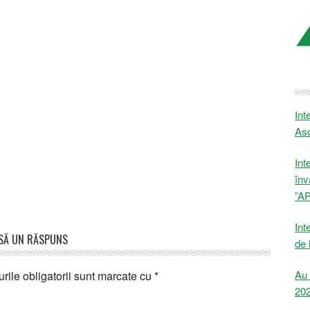
Int
Aso
Int
înv
”A
Int
SĂ UN RĂSPUNS
de 
Au 
ile obligatorii sunt marcate cu
*
20