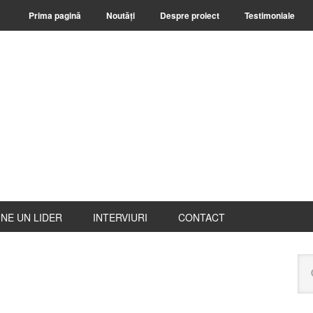
Prima pagină
Noutăți
Despre proiect
Testimoniale
NE UN LIDER
INTERVIURI
CONTACT
B
Ca
pr
pe
ace
web