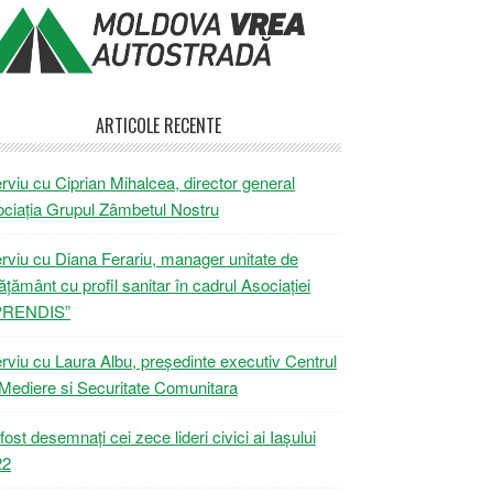
ARTICOLE RECENTE
erviu cu Ciprian Mihalcea, director general
ciația Grupul Zâmbetul Nostru
erviu cu Diana Ferariu, manager unitate de
ățământ cu profil sanitar în cadrul Asociației
PRENDIS”
erviu cu Laura Albu, președinte executiv Centrul
Mediere si Securitate Comunitara
fost desemnați cei zece lideri civici ai Iașului
22