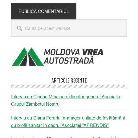
Bara
Cauta
principală
pe
acest
website
ARTICOLE RECENTE
Interviu cu Ciprian Mihalcea, director general Asociația
Grupul Zâmbetul Nostru
Interviu cu Diana Ferariu, manager unitate de învățământ
cu profil sanitar în cadrul Asociației ”APRENDIS”