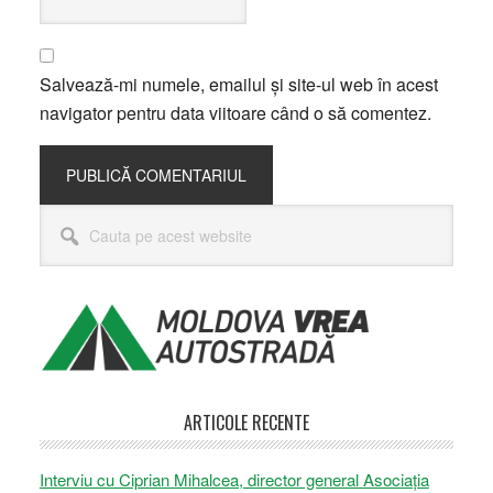
Salvează-mi numele, emailul și site-ul web în acest
navigator pentru data viitoare când o să comentez.
Bara
Cauta
principală
pe
acest
website
ARTICOLE RECENTE
Interviu cu Ciprian Mihalcea, director general Asociația