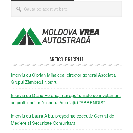
Bara
Cauta
principală
pe
acest
website
ARTICOLE RECENTE
Interviu cu Ciprian Mihalcea, director general Asociația
Grupul Zâmbetul Nostru
Interviu cu Diana Ferariu, manager unitate de învățământ
cu profil sanitar în cadrul Asociației ”APRENDIS”
Interviu cu Laura Albu, președinte executiv Centrul de
Mediere si Securitate Comunitara