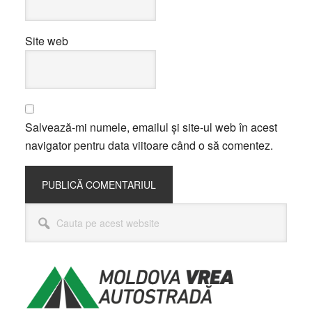
Site web
Salvează-mi numele, emailul și site-ul web în acest
navigator pentru data viitoare când o să comentez.
Bara
Cauta
principală
pe
acest
website