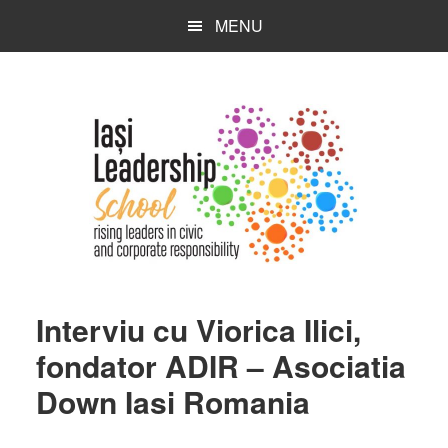
Skip
Skip
Skip
MENU
to
to
to
main
primary
footer
content
sidebar
Interviu cu Viorica Ilici,
fondator ADIR – Asociatia
Down Iasi Romania