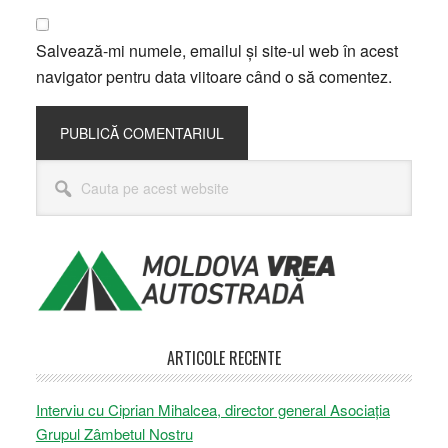
Salvează-mi numele, emailul și site-ul web în acest
navigator pentru data viitoare când o să comentez.
Bara
Cauta
principală
pe
acest
website
ARTICOLE RECENTE
Interviu cu Ciprian Mihalcea, director general Asociația
Grupul Zâmbetul Nostru