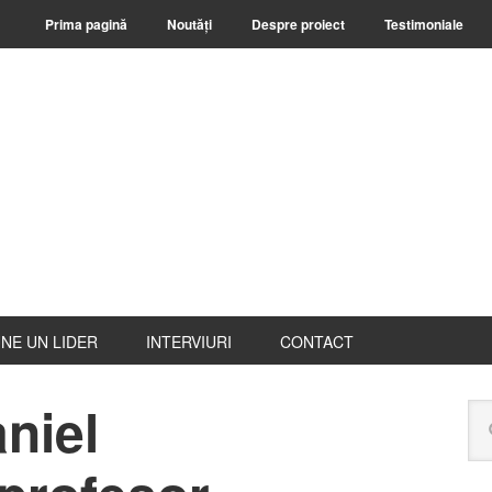
Prima pagină
Noutăți
Despre proiect
Testimoniale
NE UN LIDER
INTERVIURI
CONTACT
aniel
B
Ca
pr
pe
ace
web