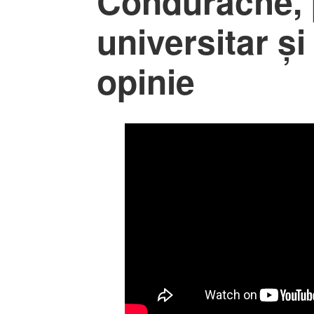
Condurache, 
universitar ș
opinie