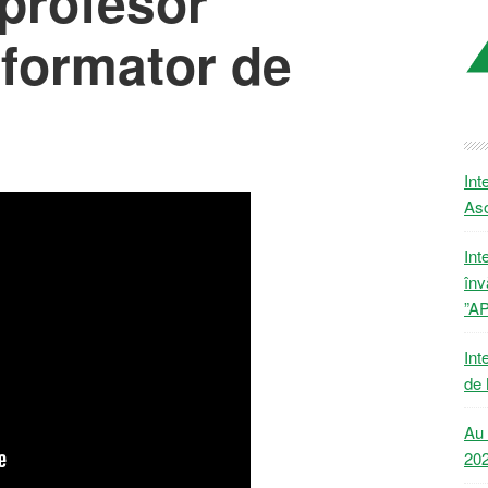
profesor
i formator de
Int
Aso
Int
înv
”A
Int
de 
Au 
20