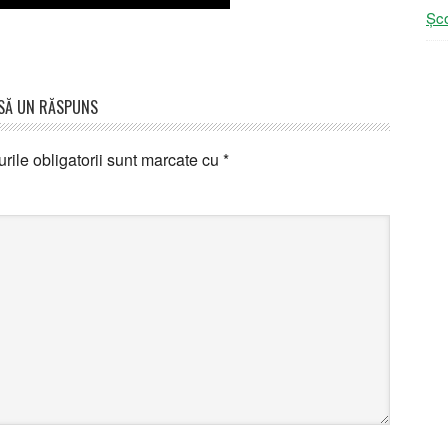
Șco
SĂ UN RĂSPUNS
ile obligatorii sunt marcate cu
*