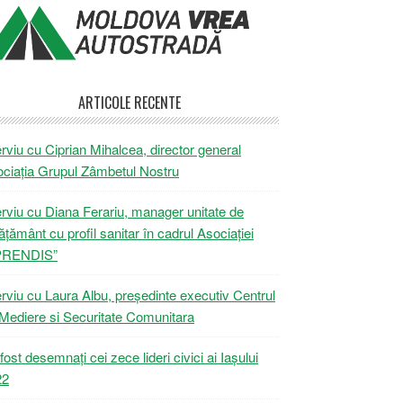
ARTICOLE RECENTE
erviu cu Ciprian Mihalcea, director general
ciația Grupul Zâmbetul Nostru
erviu cu Diana Ferariu, manager unitate de
ățământ cu profil sanitar în cadrul Asociației
PRENDIS”
erviu cu Laura Albu, președinte executiv Centrul
Mediere si Securitate Comunitara
fost desemnați cei zece lideri civici ai Iașului
22