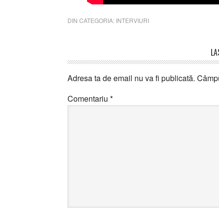
DIN CATEGORIA:
INTERVIURI
Reader
LA
Interactions
Adresa ta de email nu va fi publicată.
Câmpur
Comentariu
*