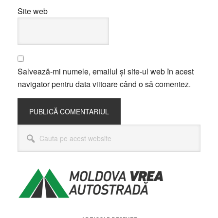
Site web
Salvează-mi numele, emailul și site-ul web în acest
navigator pentru data viitoare când o să comentez.
Bara
Cauta
principală
pe
acest
website