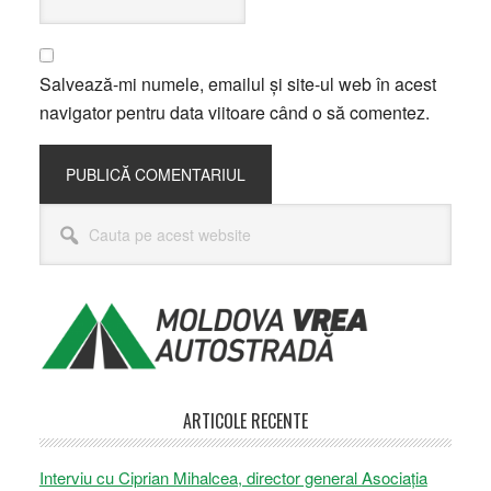
Salvează-mi numele, emailul și site-ul web în acest
navigator pentru data viitoare când o să comentez.
Bara
Cauta
principală
pe
acest
website
ARTICOLE RECENTE
Interviu cu Ciprian Mihalcea, director general Asociația