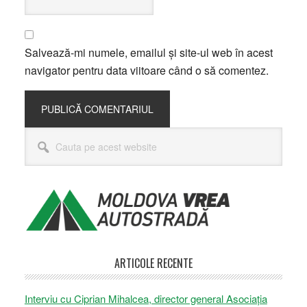
Salvează-mi numele, emailul și site-ul web în acest
navigator pentru data viitoare când o să comentez.
Bara
Cauta
principală
pe
acest
website
ARTICOLE RECENTE
Interviu cu Ciprian Mihalcea, director general Asociația