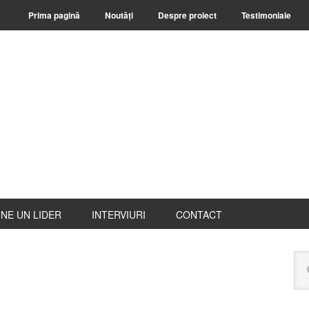
Prima pagină
Noutăți
Despre proiect
Testimoniale
NE UN LIDER
INTERVIURI
CONTACT
B
Ca
pr
pe
ace
web