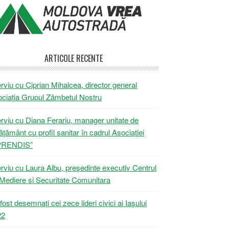
ARTICOLE RECENTE
erviu cu Ciprian Mihalcea, director general
ciația Grupul Zâmbetul Nostru
erviu cu Diana Ferariu, manager unitate de
ățământ cu profil sanitar în cadrul Asociației
PRENDIS”
erviu cu Laura Albu, președinte executiv Centrul
Mediere si Securitate Comunitara
fost desemnați cei zece lideri civici ai Iașului
22