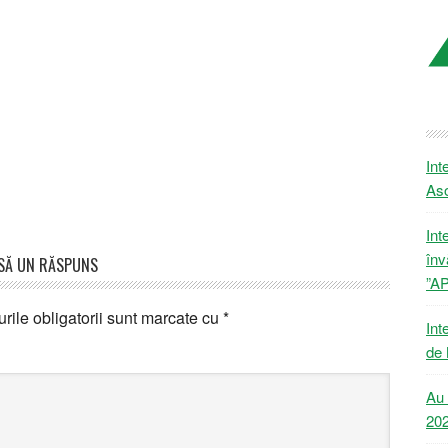
Int
Aso
Int
înv
SĂ UN RĂSPUNS
”A
ile obligatorii sunt marcate cu
*
Int
de 
Au 
20