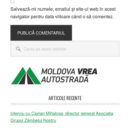
Salvează-mi numele, emailul și site-ul web în acest
navigator pentru data viitoare când o să comentez.
Bara
Cauta
principală
pe
acest
website
ARTICOLE RECENTE
Interviu cu Ciprian Mihalcea, director general Asociația
Grupul Zâmbetul Nostru