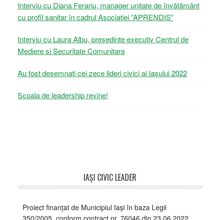
Interviu cu Diana Ferariu, manager unitate de învățământ
cu profil sanitar în cadrul Asociației ”APRENDIS”
Interviu cu Laura Albu, președinte executiv Centrul de
Mediere si Securitate Comunitara
Au fost desemnați cei zece lideri civici ai Iașului 2022
Școala de leadership revine!
Footer
IAŞI CIVIC LEADER
Proiect finanțat de Municipiul Iași în baza Legii
350/2005, conform contract nr. 76046 din 23.06.2022